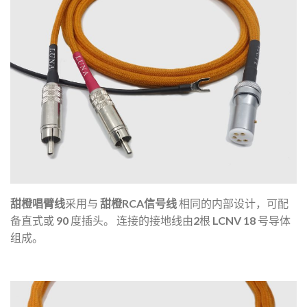
甜橙唱臂线
采用与
甜橙RCA信号线
相同的内部设计，可配
备直式或 90 度插头。
连接的接地线由2根 LCNV 18 号导体
组成。