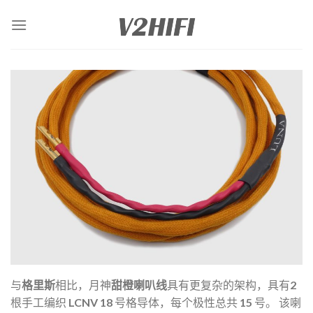
Skip
to
content
与
格里斯
相比，月神
甜橙喇叭线
具有更复杂的架构，具有2
根手工编织 LCNV 18 号格导体，每个极性总共 15 号。
该喇