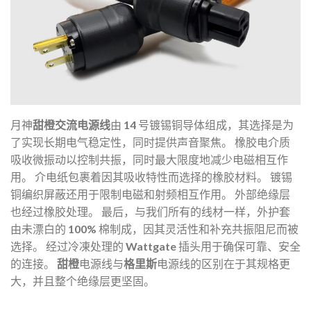
月神
甜橙交流电源线
由 14 号镀锡铜导体组成，其选择是为
了实现长期电气稳定性，同时提供声音聚焦。
橡胶电介质
吸收微振动以控制共振，同时最大限度地减少电磁相互作
用。
介电纸包裹着因其吸收特性而选择的橡胶材料。
镀锡
铜编织屏蔽还用于限制电磁和射频相互作用。
外部绝缘层
也经过橡胶处理。
最后，与我们所有的线材一样，外护套
由未漂白的 100% 棉制成，因其灵活性和补充共振阻尼而被
选择。
经过冷凍处理的 Wattgate 插头用于确保可靠、安全
的连接。
甜橙
电源线与
格里斯
电源线的区别在于其规格更
大，并且整个绝缘层更坚固。