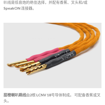
叭线是低音炮的绝佳选择，并配有香蕉、叉头和/或
SpeakON 连接器。
甜橙喇叭跳线
由2根 LCNV 18号导体制成。
可配备香蕉或叉
头。