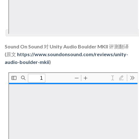
Sound On Sound 对 Unity Audio Boulder MKII 评测翻译
(原文
https://www.soundonsound.com/reviews/unity-
audio-boulder-mkii
)