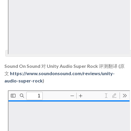
Sound On Sound 对 Unity Audio Super Rock 评测翻译 (原
文
https://www.soundonsound.com/reviews/unity-
audio-super-rock
)