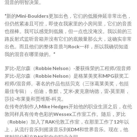
混音的明智决策。
“新的Mini-Boulders更加出色，它们的低频伸延非常出色，
但仍然紧凑且可控，即使在我家里的小房间里，它们的音质
也很棒。我可以感觉到低频，但一点也没淹没。我以前的三
路反射式监听音箱并没有它们的底频量那么大，这确实非常
出色。而且他们的整体音质与Rock一样，所以我确切知道
我的混音在哪里做的。”
罗比·尼尔森（Robbie Nelson）-屡获殊荣的工程师/混音师
罗比·尼尔森（Robbie Nelson）是格莱美奖和MPG获奖工
程师/混音师。著名的作品包括贝克（三张葛莱美奖，包括
最佳专辑），伯迪，鲁默，艾米·麦克唐纳德，雷·莫里斯，
莎拉·布莱曼和贾维斯·科克。
在传奇的制作人Mike Hedges开始他的职业生涯之后，在伦
敦同样具有传奇色彩的Wessex工作室工作。随后，罗比
（Robbie）加入了RAK伦敦工作室，在那里工作了12年以
上，从流行音乐到摇滚音乐到EDM和世界音乐。现在，他
将时间分配在RAK和自由职业之间。