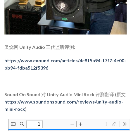
叉烧网 Unity Audio 三代监听评测:
https://www.exound.com/articles/4c815a94-17f7-4e00-
bb94-fdba512f5396
Sound On Sound 对 Unity Audio Mini Rock 评测翻译 (原文
https://www.soundonsound.com/reviews/unity-audio-
mini-rock
)