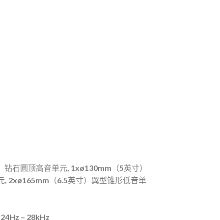
寸）钻石圆顶高音单元,
1xø130mm（5英寸）
单元, 2xø165mm（6.5英寸）翼型锥形低音单
:
24
Hz – 28kHz