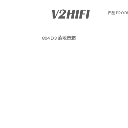
Skip
to
产品 PROD
content
804 D3 落地音箱