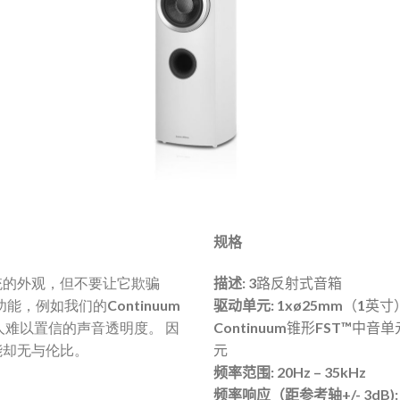
规格
统的外观，但不要让它欺骗
描述:
3路反射式音箱
d功能，例如我们的Continuum
驱动单元
:
1xø25mm（1英
令人难以置信的声音透明度。
因
Continuum锥形FST™中音
能却无与伦比。
元
频率范围
:
20Hz – 35kHz
频率响应（距参考轴+/- 3dB)