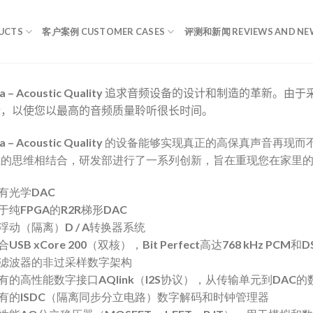
UCTS
客户案例 CUSTOMER CASES
评测和新闻 REVIEWS AND NE
a – Acoustic Quality
追求音频设备的设计和制造的革新
。由于
新，以使您以最高的音频质量聆听很长时间。
ua – Acoustic Quality 的设备能够实现真正的高保真声音再现而
性的思维相结合，研发部进行了一系列创新，旨在重现您在家里
专有光学DAC
基于纯FPGA的R2R梯形DAC
全浮动（隔离）D / A转换器系统
合USB xCore 200（双核），Bit Perfect高达768 kHz PCM和DS
无滤波器的非过采样数字架构
专有的高性能数字接口AQlink（I2S协议），从传输单元到DAC
专有的ISDC（隔离同步分立电路）数字解码和时钟管理器