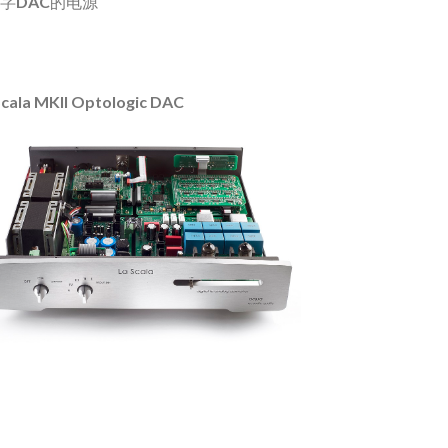
数字DAC的电源
Scala MKII Optologic DAC