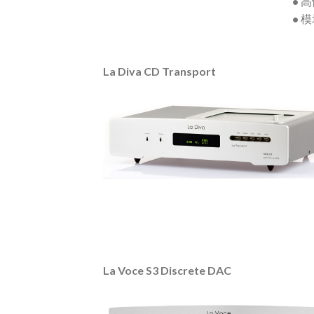
• 
• 
La Diva CD Transport
La Voce S3 Discrete DAC