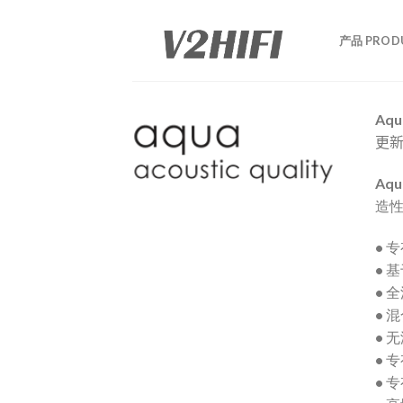
Skip
to
产品 PROD
content
Aqu
更
Aq
造
• 
• 
• 
• 混
• 
• 
• 