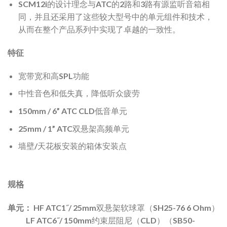
SCM12i的设计理念与ATC的2路和3路有源监听音箱相
同，并且还采用了这些较大型号中的单元组件和技术，
从而在整个产品系列中实现了卓越的一致性。
特征
宽带宽和高SPL功能
中性音色和低失真，降低听众疲劳
150mm / 6” ATC CLD低音单元
25mm / 1” ATC双悬架高频单元
墙壁/天花板安装的箱体安装点
规格
单元：
HF ATC1˝/ 25mm双悬架软球罩（SH25-76 6 Ohm）
LF ATC6˝/ 150mm约束层阻尼（CLD）（SB50-