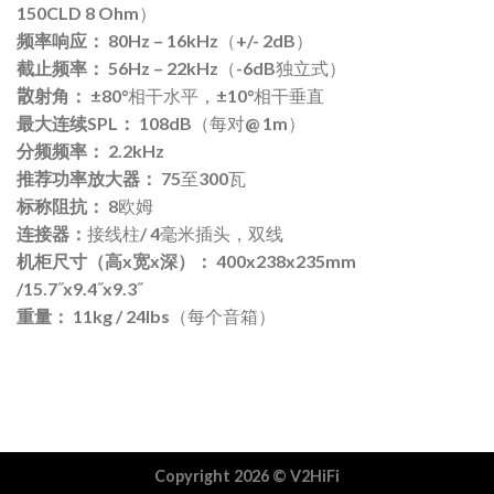
150CLD 8 Ohm）
频率响应：
80Hz – 16kHz（+/- 2dB）
截止频率：
56Hz – 22kHz（-6dB独立式）
散
射角：
±80°相干水平，±10°相干垂直
最大连续SPL：
108dB（每对@ 1m）
分频频率：
2.2kHz
推荐功率放大器：
75至300瓦
标称阻抗：
8欧姆
连接器：
接线柱/ 4毫米插头，双线
机柜尺寸（高x宽x深）：
400x238x235mm
/15.7˝x9.4˝x9.3˝
重量：
11kg / 24lbs（每个音箱）
Copyright 2026 ©
V2HiFi