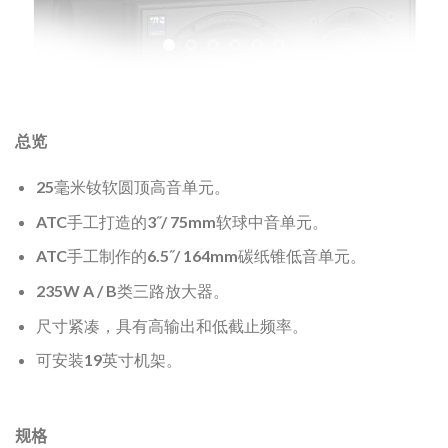
总览
25毫米钕软圆顶高音单元。
ATC手工打造的3˝/ 75mm软球中音单元。
ATC手工制作的6.5˝/ 164mm碳纸锥低音单元。
235W A / B类三路放大器。
尺寸紧凑，具有高输出和低截止频率。
可安装19英寸机架。
规格
单元：
HF 25毫米软球，中75毫米软球，LF 6.5英寸/ 164毫