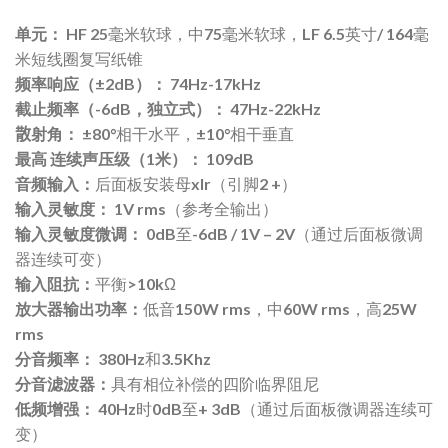
米短线圈复写纸锥
频率响应（±2dB）：
74Hz-17kHz
截止频率（-6dB，独立式）：
47Hz-22kHz
散
射角：
±80°相干水平，±10°相干垂直
最高
连续声压级（1米）：
109dB
音频输入：
后面板安装母xlr（引脚2 +）
输入灵敏度：
1V rms（参考全输出）
输入灵敏度微调：
0dB至-6dB / 1V – 2V（通过后面板微调
器连续可变）
输入阻抗：
平衡>10kΩ
放大器输出功率：
低音150W rms，中60W rms，高25W
rms
分音频率：
380Hz和3.5Khz
分音滤波器：
具有相位补偿的四阶临界阻尼
低频增强：
40Hz时0dB至+ 3dB（通过后面板微调器连续可
变）
过载保护：
主动FET的瞬时增益降低
尺寸（HxWxD）：
264 x 430 x