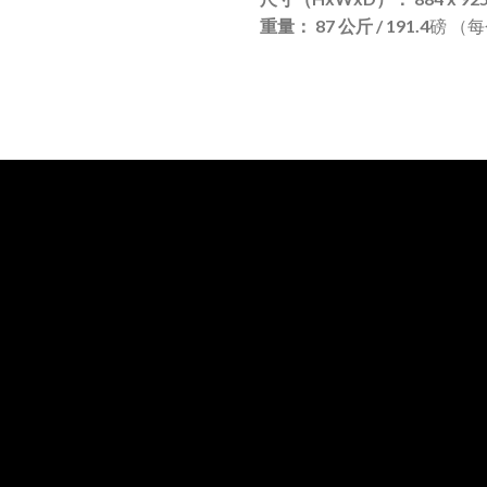
重量：
87
公斤
/ 191.4磅 