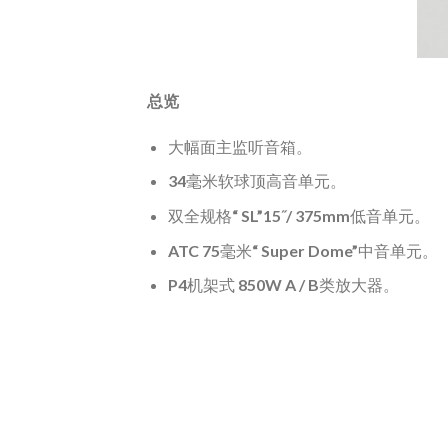
总览
大幅面主监听音箱。
34毫米软球顶高音单元。
双全规格“ SL”15˝/ 375mm低音单元。
ATC 75毫米“ Super Dome”中音单元。
P4机架式 850W A / B类放大器。