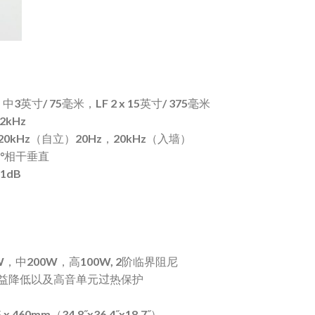
，中3英寸/ 75毫米，LF 2 x 15英寸/ 375毫米
2kHz
20kHz（自立）20Hz，20kHz（入墙）
0°相干垂直
1dB
75W，中200W，高100W, 2阶临界阻尼
增益降低以及高音单元
过
热保护
5 x 460mm（34.8˝x36.4˝x18.7˝）