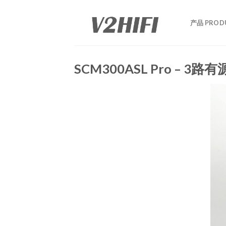
Skip
to
产品 PROD
content
SCM300ASL Pro – 3