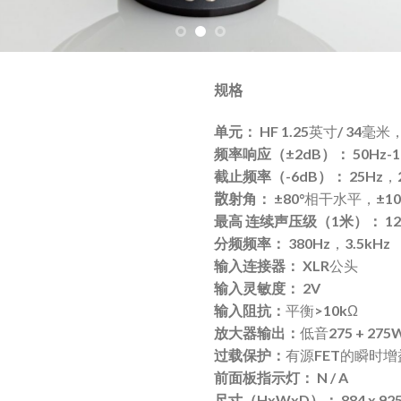
规格
单元：
HF 1.25英寸/ 34毫米
频率响应（±2dB）：
50Hz-1
截止频率（-6dB）：
25Hz，
散
射角：
±80°相干水平，±1
最高
连续声压级（1米）：
12
分频频率：
380Hz，3.5kHz
输入连接器：
XLR公头
输入灵敏度：
2V
输入阻抗：
平衡>10kΩ
放大器输出：
低音275 + 2
过载保护：
有源FET的瞬时
前面板指示灯：
N / A
尺寸（HxWxD）：
884 x 92