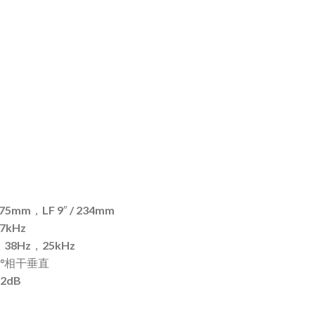
 75mm，LF 9″ / 234mm
7kHz
：
38Hz，25kHz
0°相干垂直
2dB