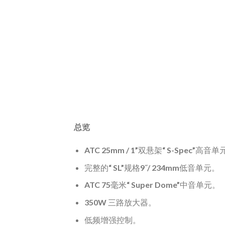
总览
ATC 25mm / 1”双悬架“ S-Spec”高音
完整的“ SL”规格9˝/ 234mm低音单元。
ATC 75毫米“ Super Dome”中音单元。
350W 三路放大器。
低频增强控制。