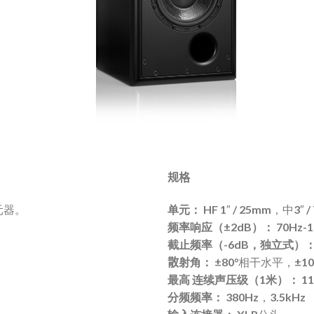
规格
单元器。
单元：
HF 1″ / 25mm，中3″ /
频率响应（±2dB）：
70Hz-1
截止频率（-6dB，独立式）
散
射角：
±80°相干水平，±1
最高
连续声压级（1米）：
11
分频频率：
380Hz，3.5kHz