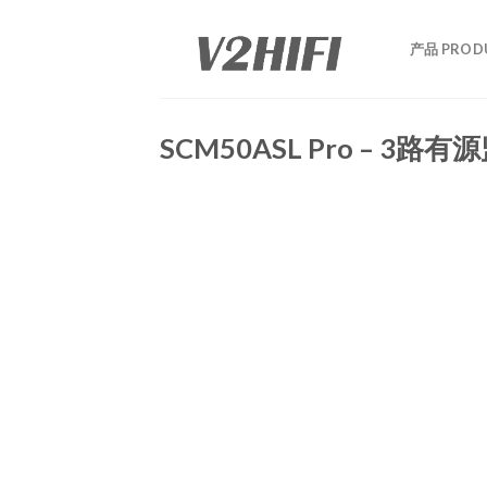
Skip
to
产品 PROD
content
SCM50ASL Pro – 3路