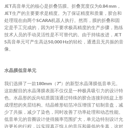
JET高音单元的核心是折叠箔膜。折叠宽度仅为0.84 mm，
JET生产的主要要求是精度。为了保证精度和质量，胶合和
处理现在由两个SCARA机器人执行。然而，膜的折叠和固
定是手工完成的，因为对于要求极高精度的生产步骤，熟练
技术人员的手动灵活性是不可替代的。由于持续改进，JET
5高音单元可产生高达50,000 Hz的轻松，通透且无共振的音
像。
水晶膜低音单元
我们选择了一款180mm（7“）的新型水晶薄膜低音单元。
这款醒目的水晶薄膜表面不仅仅是一种极具吸引力的设计特
色。水晶形的反向铝质圆顶通过特殊的胶合连接到纸盆上形
成理想的夹层结构。结晶锥形铝箔冲压增强了铝制音盘，减
少了共振，减少了染色，同时改善了功率处理和动态性能。
低音单元的音圈设计使得频率范围扩大，单元边特别设计允
许更长的行程，以实现真正惊人的音压和最低的失真，这对