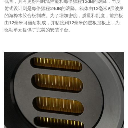
低音，具有更好的时域性能和每倍频程12dB的滚降，而反
射式设计则是每倍频程24dB的滚降。箱体由12毫米9层波罗
的海桦木胶合板制成。为了增加密度，质量和刚度，前挡板
由12毫米可丽耐制成，并粘接到12毫米的层板挡板上，为
驱动单元提供了完美的安装平台。